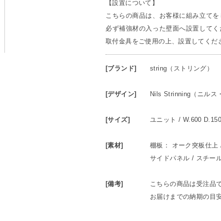
【設置について】
こちらの商品は、お客様に組み立てを
必ず補強材の入った壁面へ設置してく
取付金具をご使用の上、設置してくだ
[ブランド]
string（ストリング）
[デザイン]
Nils Strinning（
[サイズ]
ユニット / W.600 D.15
[素材]
棚板： オーク突板仕上 
サイドパネル / スチー
[備考]
こちらの商品は受注品
お届けまでの納期の目安