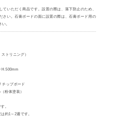
していただく商品です。設置の際は、落下防止のため、
ださい。石膏ボードの面に設置の際は、石膏ボード用の
さい。
ニルス・ストリニング）
0 H.500mm
/ チップボード
ル（粉体塗装）
です。
は約1～2週です。