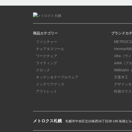
商品カテゴリー
ブランドカ
ファニチャー
METROCS
チェア＆スツール
HermanM
ワークチェア
vitra（ヴ
ライティング
artek（
クロック
Wilkha
キッチン＆テーブルウェア
天童木工
インテリアグッズ
デザインモ
アウトレット
松徳ガラス
メトロクス札幌
札幌市中央区北10条西16丁目28-145 拓殖ビ