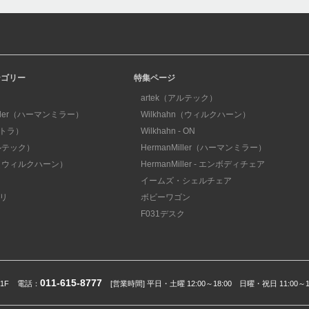
テゴリー
特集ページ
artek（アルテック）
iller（ハーマンミラー）
Wilkhahn（ウィルクハーン）
ィトラ）
Wilkhahn - ON
アルテック）
HermanMiller（ハーマンミラー）
hn（ウィルクハーン）
HermanMiller - エンボディチェア
イームズ・シェルチェア
リ
ボビーワゴン
F031デスク
011-615-8777
ル1F
電話：
[営業時間] 平日・土曜 12:00～18:00 日曜・祝日 11:00～