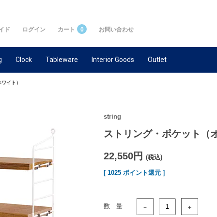
イド
ログイン
カート
0
お問い合わせ
g
Clock
Tableware
Interior Goods
Outlet
ホワイト）
string
ストリング・ポケット（
22,550円
(税込)
[ 1025 ポイント還元 ]
数 量
－
＋