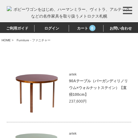
ご利用ガイド
ログイン
カート
0
お問い合わせ
HOME
>
Furniture - ファニチャー
artek
90Aテーブル（バーガンディリノリ
ウム×ウォルナットステイン）【直
径100cm】
237,600円
artek