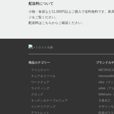
配送料について
小物・食器など11,000円以上ご購入で送料無料です。
ジをご覧ください。
配送料はこちら
からご確認ください。
商品カテゴリー
ブランドカ
ファニチャー
METROCS
チェア＆スツール
HermanM
ワークチェア
vitra（ヴ
ライティング
artek（
クロック
Wilkha
キッチン＆テーブルウェア
天童木工
インテリアグッズ
デザインモ
アウトレット
松徳ガラス