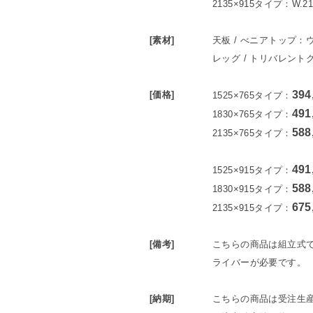
2135×915タイプ：W.2
[素材]
天板 / べニアトップ：
レッグ / トリバレント
394
[価格]
1525×765タイプ：
491
1830×765タイプ：
588
2135×765タイプ：
491
1525×915タイプ：
588
1830×915タイプ：
675
2135×915タイプ：
[備考]
こちらの商品は組立式
ライバーが必要です。
[納期]
こちらの商品は受注生