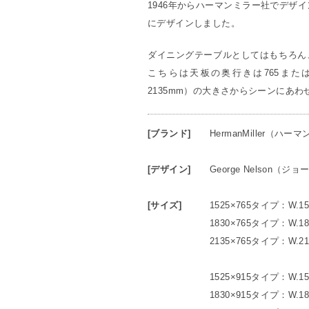
1946年からハーマンミラー社でデザ
にデザインしました。
ダイニングテーブルとしてはもちろん
こちらは天板の奥行きは765または9
2135mm）の大きさからシーンにあ
[ブランド]
HermanMiller（ハー
[デザイン]
George Nelson（
[サイズ]
1525×765タイプ：W.1
1830×765タイプ：W.1
2135×765タイプ：W.2
1525×915タイプ：W.1
1830×915タイプ：W.1