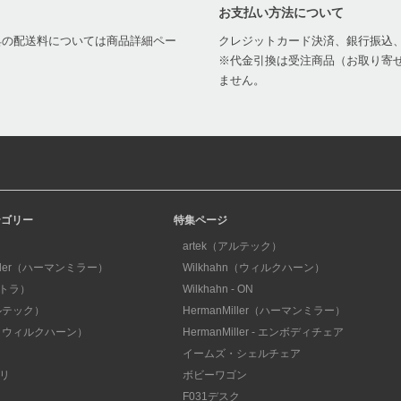
お支払い方法について
家具の配送料については商品詳細ペー
クレジットカード決済、銀行振込
※代金引換は受注商品（お取り寄せ
ません。
テゴリー
特集ページ
artek（アルテック）
iller（ハーマンミラー）
Wilkhahn（ウィルクハーン）
ィトラ）
Wilkhahn - ON
アルテック）
HermanMiller（ハーマンミラー）
hn（ウィルクハーン）
HermanMiller - エンボディチェア
イームズ・シェルチェア
リ
ボビーワゴン
F031デスク