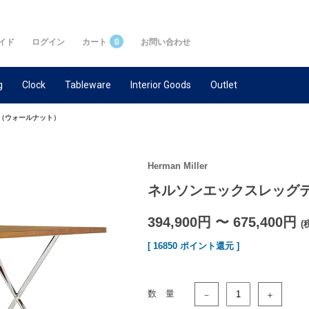
イド
ログイン
カート
0
お問い合わせ
g
Clock
Tableware
Interior Goods
Outlet
（ウォールナット）
Herman Miller
ネルソンエックスレッグ
394,900円 〜 675,400円
(
[ 16850 ポイント還元 ]
数 量
－
＋