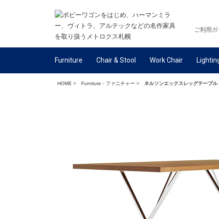
ご利用ガ
Furniture
Chair & Stool
Work Chair
Lightin
HOME
>
Furniture - ファニチャー
>
ネルソンエックスレッグテーブル