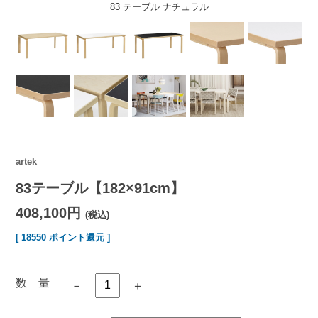
83 テーブル ナチュラル
artek
83テーブル【182×91cm】
408,100円
(税込)
[ 18550 ポイント還元 ]
数 量
－
＋