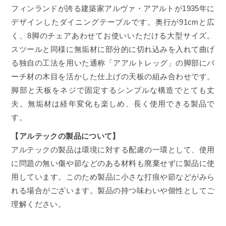
フィンランドが誇る建築家アルヴァ・アアルトが1935年に
デザインしたダイニングテーブルです。奥行が91cmと広
く、8脚のチェアあわせてお使いいただける大型サイズ。
スツールと同様に無垢材に部分的に切れ込みを入れて曲げ
る独自の工法を用いた通称「アアルトレッグ」の脚部にバ
ーチ材の木目を活かした仕上げの天板の組み合わせです。
脚部と天板をネジで固定するシンプルな構造でとても丈
夫。無垢材は経年変化も楽しめ、長く使用できる製品で
す。
【アルテックの製品について】
アルテックの製品は環境に対する配慮の一環として、使用
に問題の無い傷や節などのある材料も廃棄せずに製品に使
用しています。このため製品に小さな打痕や節などがみら
れる場合がございます。製品の持つ味わいや個性としてご
理解ください。