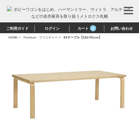
ご利用ガイド
ログイン
カート
0
お問い合わせ
HOME
>
Furniture - ファニチャー
>
83テーブル【182×91cm】