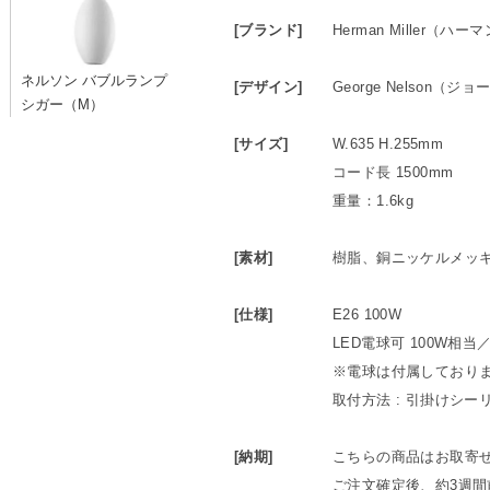
[ブランド]
Herman Miller（ハ
ネルソン バブルランプ
[デザイン]
George Nelson（
シガー（M）
[サイズ]
W.635 H.255mm
コード長 1500mm
重量：1.6kg
[素材]
樹脂、銅ニッケルメッ
[仕様]
E26 100W
LED電球可 100W相当
※電球は付属しており
取付方法 : 引掛けシー
[納期]
こちらの商品はお取寄
ご注文確定後、約3週