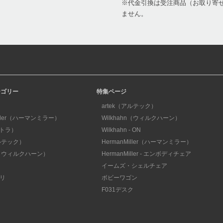
※代金引換は受注商品（お取り寄せ
ません。
テゴリー
特集ページ
artek（アルテック）
iller（ハーマンミラー）
Wilkhahn（ウィルクハーン）
ィトラ）
Wilkhahn - ON
アルテック）
HermanMiller（ハーマンミラー）
hn（ウィルクハーン）
HermanMiller - エンボディチェア
イームズ・シェルチェア
リ
ボビーワゴン
F031デスク