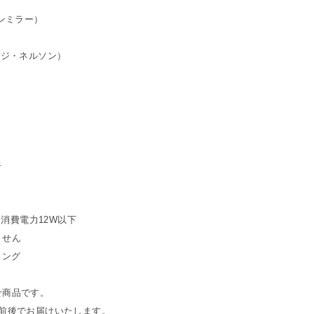
ーマンミラー）
ジョージ・ネルソン）
キ
／消費電力12W以下
ません
リング
せ商品です。
間前後でお届けいたします。