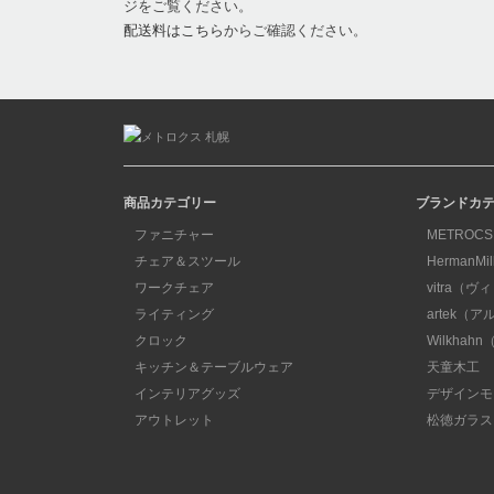
ジをご覧ください。
配送料はこちら
からご確認ください。
商品カテゴリー
ブランドカ
ファニチャー
METROCS
チェア＆スツール
HermanM
ワークチェア
vitra（ヴ
ライティング
artek（
クロック
Wilkha
キッチン＆テーブルウェア
天童木工
インテリアグッズ
デザインモ
アウトレット
松徳ガラス