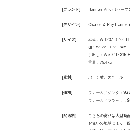
[ブランド]
Herman Miller（ハ
[デザイン]
Charles & Ray Ea
[サイズ]
本体：W.1207 D.406 H
棚：W.584 D.381 mm
引出し：W.502 D.315
重量：79.4kg
[素材]
バーチ材、スチール
93
[価格]
フレーム／ジンク：
9
フレーム／ブラック：
[配送料]
こちらの商品は大型商
お住いの地域により、