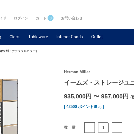
イド
ログイン
カート
0
お問い合わせ
g
Clock
Tableware
Interior Goods
Outlet
4段2列・ナチュラルカラー）
Herman Miller
イームズ・ストレージユニ
935,000円 〜 957,000円
(
[ 42500 ポイント還元 ]
数 量
－
＋