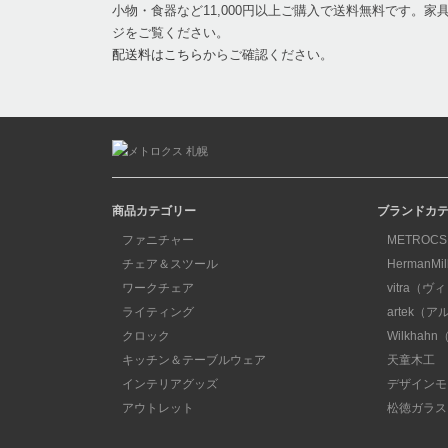
小物・食器など11,000円以上ご購入で送料無料です。
ジをご覧ください。
配送料はこちら
からご確認ください。
商品カテゴリー
ブランドカ
ファニチャー
METROCS
チェア＆スツール
HermanM
ワークチェア
vitra（ヴ
ライティング
artek（
クロック
Wilkha
キッチン＆テーブルウェア
天童木工
インテリアグッズ
デザインモ
アウトレット
松徳ガラス