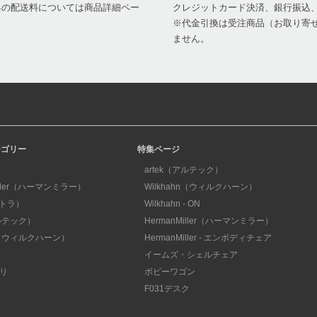
家具の配送料については商品詳細ペー
クレジットカード決済、銀行振込
※代金引換は受注商品（お取り寄せ
ません。
テゴリー
特集ページ
artek（アルテック）
iller（ハーマンミラー）
Wilkhahn（ウィルクハーン）
ィトラ）
Wilkhahn - ON
アルテック）
HermanMiller（ハーマンミラー）
hn（ウィルクハーン）
HermanMiller - エンボディチェア
イームズ・シェルチェア
リ
ボビーワゴン
F031デスク