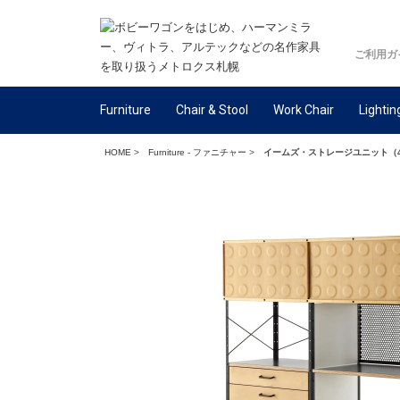
ご利用ガ
Furniture
Chair & Stool
Work Chair
Lightin
HOME
>
Furniture - ファニチャー
>
イームズ・ストレージユニット（