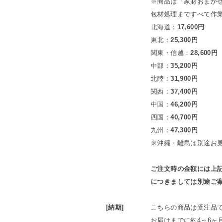
※商品は「家財おまか
包材処理まですべて作
北海道：
17,600円
東北：
25,300円
関東・信越：
28,600円
中部：
35,200円
北陸：
31,900円
関西：
37,400円
中国：
46,200円
四国：
40,700円
九州：
47,300円
※沖縄・離島は別途お
ご注文時の金額には上
につきましては別途ご
[納期]
こちらの商品は受注品
お届けまでに約4～6ヶ