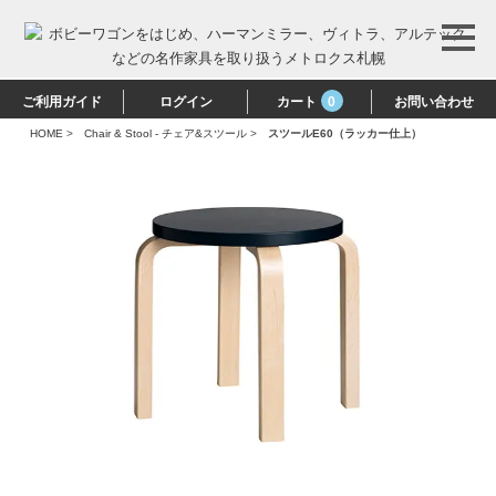
ご利用ガイド
ログイン
カート
0
お問い合わせ
HOME
>
Chair & Stool - チェア&スツール
>
スツールE60（ラッカー仕上）