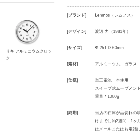
[ブランド]
Lemnos（レムノス）
[デザイン]
渡辺 力（1981年）
[サイズ]
Φ.251 D.60mm
リキ アルミニウムクロッ
ク
[素材]
アルミニウム、ガラス
[仕様]
単三電池一本使用
スイープ式ムーブメン
重量 / 1080g
[納期]
当店の在庫が品切れの
けまでに約2週間 - 
はメールまたはお電話