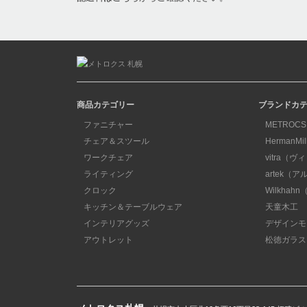
商品カテゴリー
ブランドカ
ファニチャー
METROCS
チェア＆スツール
HermanM
ワークチェア
vitra（ヴ
ライティング
artek（
クロック
Wilkha
キッチン＆テーブルウェア
天童木工
インテリアグッズ
デザインモ
アウトレット
松徳ガラス