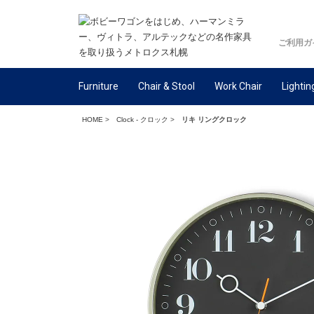
ご利用ガ
Furniture
Chair & Stool
Work Chair
Lightin
HOME
>
Clock - クロック
>
リキ リングクロック