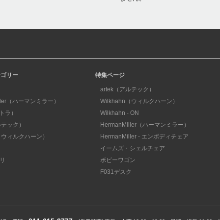
テゴリー
特集ページ
artek（アルテック）
iller（ハーマンミラー）
Wilkhahn（ウィルクハーン）
ィトラ）
Wilkhahn - ON
アルテック）
HermanMiller（ハーマンミラー）
hn（ウィルクハーン）
HermanMiller - エンボディチェア
イームズ・シェルチェア
リ
ボビーワゴン
F031デスク