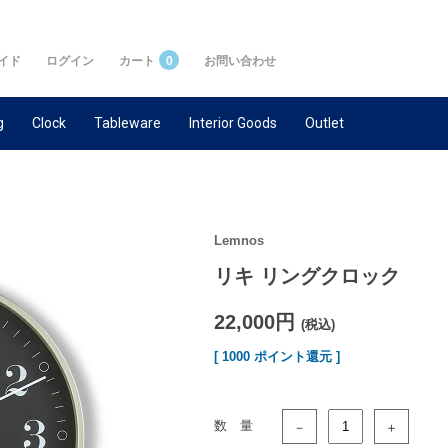
イド
ログイン
カート
0
お問い合わせ
g
Clock
Tableware
Interior Goods
Outlet
Lemnos
リキ リングクロック
22,000円
(税込)
[ 1000 ポイント還元 ]
数 量
－
＋