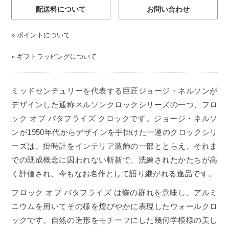
配送料について
お問い合わせ
»
ポイントについて
»
ギフトラッピングについて
ミッドセンチュリーを代表する巨匠ジョージ・ネルソンが
デザインした通称ネルソンクロックシリーズの一つ、フロ
ック オブ バタフライズ クロックです。ジョージ・ネルソ
ンが1950年代からデザインを手掛けた一連のクロックシリ
ーズは、掛時計をインテリア装飾の一部ととらえ、それま
での既成概念に囚われない斬新で、洗練されたかたちが高
く評価され、今もなお名作として語り継がれる逸品です。
フロック オブ バタフライズ は蝶の群れを意味し、アルミ
ニウムを用いてその様を煌びやかに表現したウォールクロ
ックです。自然の造形をモチーフにした幾何学模様の美し